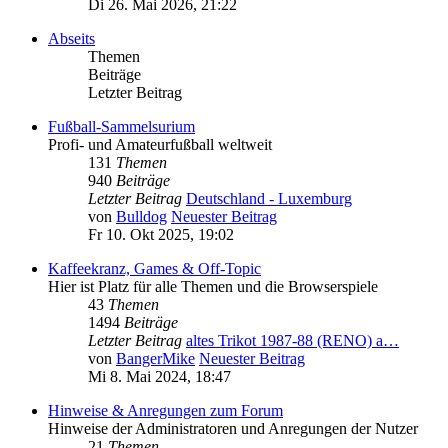
Di 26. Mai 2026, 21:22
Abseits
Themen
Beiträge
Letzter Beitrag
Fußball-Sammelsurium
Profi- und Amateurfußball weltweit
131
Themen
940
Beiträge
Letzter Beitrag
Deutschland - Luxemburg
von
Bulldog
Neuester Beitrag
Fr 10. Okt 2025, 19:02
Kaffeekranz, Games & Off-Topic
Hier ist Platz für alle Themen und die Browserspiele
43
Themen
1494
Beiträge
Letzter Beitrag
altes Trikot 1987-88 (RENO) a…
von
BangerMike
Neuester Beitrag
Mi 8. Mai 2024, 18:47
Hinweise & Anregungen zum Forum
Hinweise der Administratoren und Anregungen der Nutzer
21
Themen