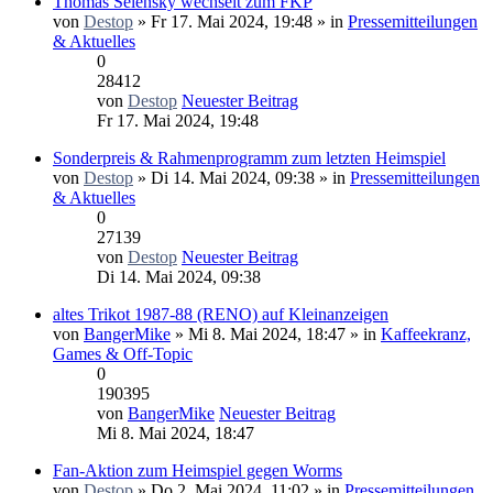
Thomas Selensky wechselt zum FKP
von
Destop
» Fr 17. Mai 2024, 19:48 » in
Pressemitteilungen
& Aktuelles
0
28412
von
Destop
Neuester Beitrag
Fr 17. Mai 2024, 19:48
Sonderpreis & Rahmenprogramm zum letzten Heimspiel
von
Destop
» Di 14. Mai 2024, 09:38 » in
Pressemitteilungen
& Aktuelles
0
27139
von
Destop
Neuester Beitrag
Di 14. Mai 2024, 09:38
altes Trikot 1987-88 (RENO) auf Kleinanzeigen
von
BangerMike
» Mi 8. Mai 2024, 18:47 » in
Kaffeekranz,
Games & Off-Topic
0
190395
von
BangerMike
Neuester Beitrag
Mi 8. Mai 2024, 18:47
Fan-Aktion zum Heimspiel gegen Worms
von
Destop
» Do 2. Mai 2024, 11:02 » in
Pressemitteilungen