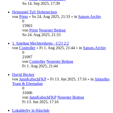
So 14. Sep 2025, 17:39
Heimspiel TuS Hohenecken
von
Pörm
» So 24. Aug 2025, 21:33 » in
Saison-Archiv
0
15963
von
Pörm
Neuester Beitrag
So 24. Aug 2025, 21:33
1. Spieltag Mechtersheim - U23 2:2
von
Controller
» Fr 1. Aug 2025, 21:44 » in
Saison-Archiv
0
21097
von
Controller
Neuester Beitrag
Fr 1. Aug 2025, 21:44
David Becker
von
JannKubschFKP
» Fr 13. Jun 2025, 17:16 » in
Aktuelles
Team & Ehemalige
0
31606
von
JannKubschFKP
Neuester Beitrag
Fr 13. Jun 2025, 17:16
Lokalderby in Häschde