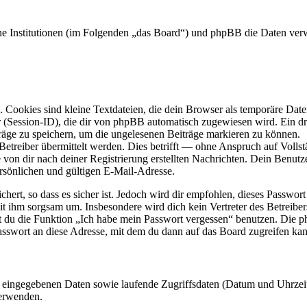
ene Institutionen (im Folgenden „das Board“) und phpBB die Daten ve
Cookies sind kleine Textdateien, die dein Browser als temporäre Datei
ssion-ID), die dir von phpBB automatisch zugewiesen wird. Ein dritt
räge zu speichern, um die ungelesenen Beiträge markieren zu können.
reiber übermittelt werden. Dies betrifft — ohne Anspruch auf Vollstän
 von dir nach deiner Registrierung erstellten Nachrichten. Dein Benu
sönlichen und gültigen E-Mail-Adresse.
ert, so dass es sicher ist. Jedoch wird dir empfohlen, dieses Passwor
it ihm sorgsam um. Insbesondere wird dich kein Vertreter des Betreibe
nst du die Funktion „Ich habe mein Passwort vergessen“ benutzen. Di
asswort an diese Adresse, mit dem du dann auf das Board zugreifen kan
ng eingegebenen Daten sowie laufende Zugriffsdaten (Datum und Uhrze
verwenden.