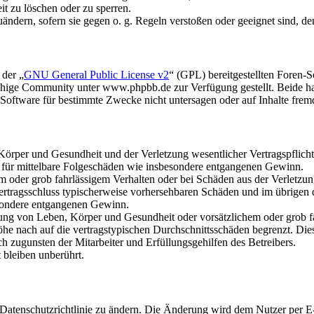
it zu löschen oder zu sperren.
uändern, sofern sie gegen o. g. Regeln verstoßen oder geeignet sind, 
 der „
GNU General Public License v2
“ (GPL) bereitgestellten Foren
hige Community unter www.phpbb.de zur Verfügung gestellt. Beide hab
oftware für bestimmte Zwecke nicht untersagen oder auf Inhalte frem
rper und Gesundheit und der Verletzung wesentlicher Vertragspflichten
ch für mittelbare Folgeschäden wie insbesondere entgangenen Gewinn.
em oder grob fahrlässigem Verhalten oder bei Schäden aus der Verletz
i Vertragsschluss typischerweise vorhersehbaren Schäden und im übrigen
besondere entgangenen Gewinn.
ng von Leben, Körper und Gesundheit oder vorsätzlichem oder grob fah
e nach auf die vertragstypischen Durchschnittsschäden begrenzt. Dies
h zugunsten der Mitarbeiter und Erfüllungsgehilfen des Betreibers.
bleiben unberührt.
 Datenschutzrichtlinie zu ändern. Die Änderung wird dem Nutzer per E-