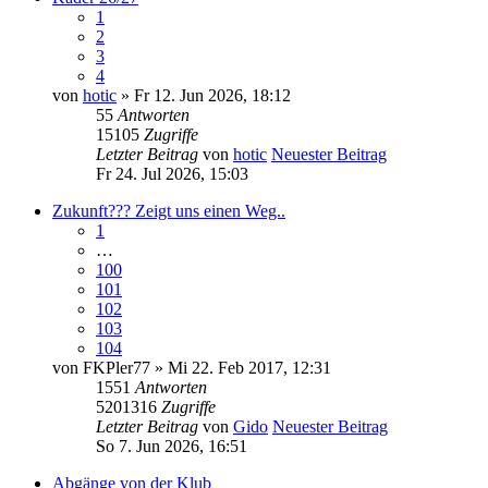
1
2
3
4
von
hotic
» Fr 12. Jun 2026, 18:12
55
Antworten
15105
Zugriffe
Letzter Beitrag
von
hotic
Neuester Beitrag
Fr 24. Jul 2026, 15:03
Zukunft??? Zeigt uns einen Weg..
1
…
100
101
102
103
104
von
FKPler77
» Mi 22. Feb 2017, 12:31
1551
Antworten
5201316
Zugriffe
Letzter Beitrag
von
Gido
Neuester Beitrag
So 7. Jun 2026, 16:51
Abgänge von der Klub