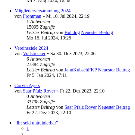
Mi 7. Aug 2024, 16:56
Mitgliederversammlung 2024
von
Frontman
» Mi 10. Jul 2024, 22:19
1
Antworten
15095
Zugriffe
Letzter Beitrag
von
Bulldog
Neuester Beitrag
Mo 15. Jul 2024, 19:25
Vereinsziele 2024
von
Vollstrecker
» Sa 30. Dez 2023, 22:06
6
Antworten
27384
Zugriffe
Letzter Beitrag
von
JannKubschFKP
Neuester Beitrag
Fr 5. Jan 2024, 17:11
Corvin Ayers
von
Saar Pfalz Rover
» Fr 22. Dez 2023, 22:10
0
Antworten
33798
Zugriffe
Letzter Beitrag
von
Saar Pfalz Rover
Neuester Beitrag
Fr 22. Dez 2023, 22:10
"Ihr seid untrainierbar"
1
…