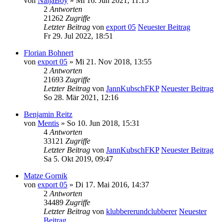
von
NaijaBoy
» Mi 16. Jun 2021, 11:15
2
Antworten
21262
Zugriffe
Letzter Beitrag
von
export 05
Neuester Beitrag
Fr 29. Jul 2022, 18:51
Florian Bohnert
von
export 05
» Mi 21. Nov 2018, 13:55
2
Antworten
21693
Zugriffe
Letzter Beitrag
von
JannKubschFKP
Neuester Beitrag
So 28. Mär 2021, 12:16
Benjamin Reitz
von
Mentis
» So 10. Jun 2018, 15:31
4
Antworten
33121
Zugriffe
Letzter Beitrag
von
JannKubschFKP
Neuester Beitrag
Sa 5. Okt 2019, 09:47
Matze Gornik
von
export 05
» Di 17. Mai 2016, 14:37
2
Antworten
34489
Zugriffe
Letzter Beitrag
von
klubbererundclubberer
Neuester
Beitrag