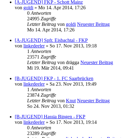
[A-JUGEND] FKP - Schott Mainz
von
goldi
» Mo 14. Apr 2014, 17:26
0
Antworten
24995
Zugriffe
Letzter Beitrag
von
goldi
Neuester Beitrag
Mo 14. Apr 2014, 17:26
[A-JUGEND] Spfr. Eisbachtal - FKP
von
linkedeeler
» So 17. Nov 2013, 19:18
1
Antworten
23571
Zugriffe
Letzter Beitrag
von
drägga
Neuester Beitrag
Mi 19. Mär 2014, 09:41
[B-JUGEND] FKP - 1. FC Saarbrücken
von
linkedeeler
» Sa 23. Nov 2013, 19:49
1
Antworten
23874
Zugriffe
Letzter Beitrag
von
Knut
Neuester Beitrag
So 24. Nov 2013, 01:32
[B-JUGEND] Hassia Bingen - FKP
von
linkedeeler
» So 17. Nov 2013, 19:14
0
Antworten
23289
Zugriffe