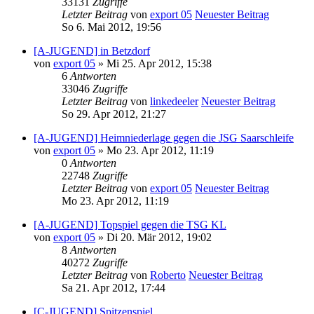
33131
Zugriffe
Letzter Beitrag
von
export 05
Neuester Beitrag
So 6. Mai 2012, 19:56
[A-JUGEND] in Betzdorf
von
export 05
» Mi 25. Apr 2012, 15:38
6
Antworten
33046
Zugriffe
Letzter Beitrag
von
linkedeeler
Neuester Beitrag
So 29. Apr 2012, 21:27
[A-JUGEND] Heimniederlage gegen die JSG Saarschleife
von
export 05
» Mo 23. Apr 2012, 11:19
0
Antworten
22748
Zugriffe
Letzter Beitrag
von
export 05
Neuester Beitrag
Mo 23. Apr 2012, 11:19
[A-JUGEND] Topspiel gegen die TSG KL
von
export 05
» Di 20. Mär 2012, 19:02
8
Antworten
40272
Zugriffe
Letzter Beitrag
von
Roberto
Neuester Beitrag
Sa 21. Apr 2012, 17:44
[C-JUGEND] Spitzenspiel