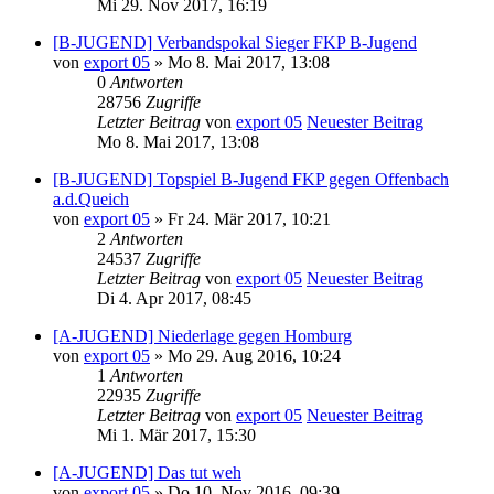
Mi 29. Nov 2017, 16:19
[B-JUGEND] Verbandspokal Sieger FKP B-Jugend
von
export 05
» Mo 8. Mai 2017, 13:08
0
Antworten
28756
Zugriffe
Letzter Beitrag
von
export 05
Neuester Beitrag
Mo 8. Mai 2017, 13:08
[B-JUGEND] Topspiel B-Jugend FKP gegen Offenbach
a.d.Queich
von
export 05
» Fr 24. Mär 2017, 10:21
2
Antworten
24537
Zugriffe
Letzter Beitrag
von
export 05
Neuester Beitrag
Di 4. Apr 2017, 08:45
[A-JUGEND] Niederlage gegen Homburg
von
export 05
» Mo 29. Aug 2016, 10:24
1
Antworten
22935
Zugriffe
Letzter Beitrag
von
export 05
Neuester Beitrag
Mi 1. Mär 2017, 15:30
[A-JUGEND] Das tut weh
von
export 05
» Do 10. Nov 2016, 09:39