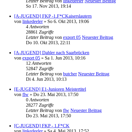
Letzter Beitrag
von
linkedeeler
Neuester Beitrag
So 17. Nov 2013, 19:14
[A-JUGEND] FKP -1.F*CKaiserslautern
von
linkedeeler
» So 6. Okt 2013, 19:06
4
Antworten
28861
Zugriffe
Letzter Beitrag
von
export 05
Neuester Beitrag
Do 10. Okt 2013, 22:11
[A-JUGEND] Dahler nach Saarbrücken
von
export 05
» Sa 1. Jun 2013, 10:16
12
Antworten
52847
Zugriffe
Letzter Beitrag
von
butcher
Neuester Beitrag
Di 4. Jun 2013, 10:13
[E-JUGEND] E1-Junioren Meistertitel
von
flw
» Do 23. Mai 2013, 17:50
0
Antworten
28277
Zugriffe
Letzter Beitrag
von
flw
Neuester Beitrag
Do 23. Mai 2013, 17:50
[C-JUGEND] FKP - 1.F*CK
von
linkedeeler
» Sa 4. Mai 2013, 17:52