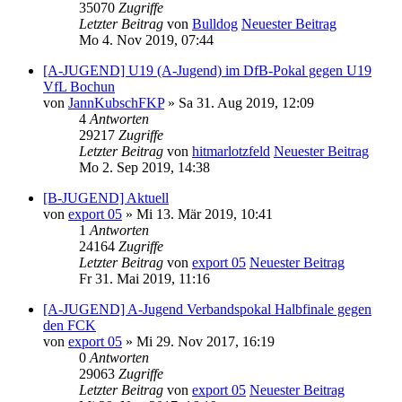
35070
Zugriffe
Letzter Beitrag
von
Bulldog
Neuester Beitrag
Mo 4. Nov 2019, 07:44
[A-JUGEND] U19 (A-Jugend) im DfB-Pokal gegen U19
VfL Bochun
von
JannKubschFKP
» Sa 31. Aug 2019, 12:09
4
Antworten
29217
Zugriffe
Letzter Beitrag
von
hitmarlotzfeld
Neuester Beitrag
Mo 2. Sep 2019, 14:38
[B-JUGEND] Aktuell
von
export 05
» Mi 13. Mär 2019, 10:41
1
Antworten
24164
Zugriffe
Letzter Beitrag
von
export 05
Neuester Beitrag
Fr 31. Mai 2019, 11:16
[A-JUGEND] A-Jugend Verbandspokal Halbfinale gegen
den FCK
von
export 05
» Mi 29. Nov 2017, 16:19
0
Antworten
29063
Zugriffe
Letzter Beitrag
von
export 05
Neuester Beitrag