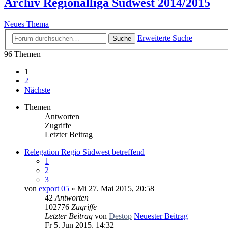
Archiv Regionalliga Südwest 2014/2015
Neues Thema
Erweiterte Suche
Suche
96 Themen
1
2
Nächste
Themen
Antworten
Zugriffe
Letzter Beitrag
Relegation Regio Südwest betreffend
1
2
3
von
export 05
» Mi 27. Mai 2015, 20:58
42
Antworten
102776
Zugriffe
Letzter Beitrag
von
Destop
Neuester Beitrag
Fr 5. Jun 2015, 14:32