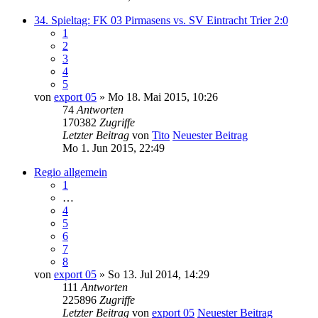
34. Spieltag: FK 03 Pirmasens vs. SV Eintracht Trier 2:0
1
2
3
4
5
von
export 05
» Mo 18. Mai 2015, 10:26
74
Antworten
170382
Zugriffe
Letzter Beitrag
von
Tito
Neuester Beitrag
Mo 1. Jun 2015, 22:49
Regio allgemein
1
…
4
5
6
7
8
von
export 05
» So 13. Jul 2014, 14:29
111
Antworten
225896
Zugriffe
Letzter Beitrag
von
export 05
Neuester Beitrag