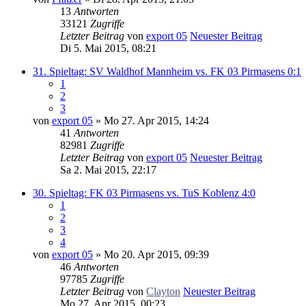
13
Antworten
33121
Zugriffe
Letzter Beitrag
von
export 05
Neuester Beitrag
Di 5. Mai 2015, 08:21
31. Spieltag: SV Waldhof Mannheim vs. FK 03 Pirmasens 0:1
1
2
3
von
export 05
» Mo 27. Apr 2015, 14:24
41
Antworten
82981
Zugriffe
Letzter Beitrag
von
export 05
Neuester Beitrag
Sa 2. Mai 2015, 22:17
30. Spieltag: FK 03 Pirmasens vs. TuS Koblenz 4:0
1
2
3
4
von
export 05
» Mo 20. Apr 2015, 09:39
46
Antworten
97785
Zugriffe
Letzter Beitrag
von
Clayton
Neuester Beitrag
Mo 27. Apr 2015, 00:23