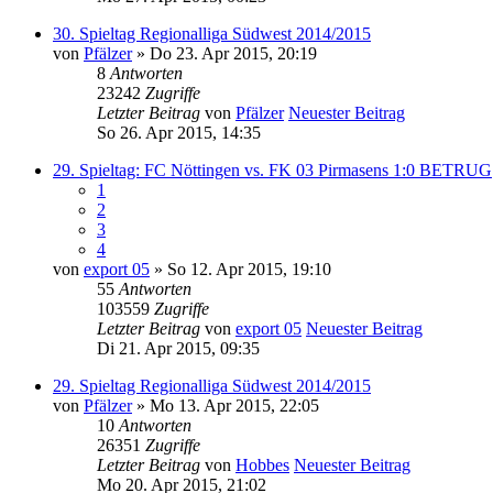
30. Spieltag Regionalliga Südwest 2014/2015
von
Pfälzer
» Do 23. Apr 2015, 20:19
8
Antworten
23242
Zugriffe
Letzter Beitrag
von
Pfälzer
Neuester Beitrag
So 26. Apr 2015, 14:35
29. Spieltag: FC Nöttingen vs. FK 03 Pirmasens 1:0 BETRUG
1
2
3
4
von
export 05
» So 12. Apr 2015, 19:10
55
Antworten
103559
Zugriffe
Letzter Beitrag
von
export 05
Neuester Beitrag
Di 21. Apr 2015, 09:35
29. Spieltag Regionalliga Südwest 2014/2015
von
Pfälzer
» Mo 13. Apr 2015, 22:05
10
Antworten
26351
Zugriffe
Letzter Beitrag
von
Hobbes
Neuester Beitrag
Mo 20. Apr 2015, 21:02