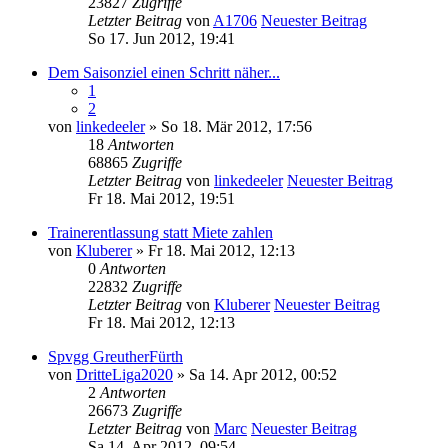
23827
Zugriffe
Letzter Beitrag
von
A1706
Neuester Beitrag
So 17. Jun 2012, 19:41
Dem Saisonziel einen Schritt näher...
1
2
von
linkedeeler
» So 18. Mär 2012, 17:56
18
Antworten
68865
Zugriffe
Letzter Beitrag
von
linkedeeler
Neuester Beitrag
Fr 18. Mai 2012, 19:51
Trainerentlassung statt Miete zahlen
von
Kluberer
» Fr 18. Mai 2012, 12:13
0
Antworten
22832
Zugriffe
Letzter Beitrag
von
Kluberer
Neuester Beitrag
Fr 18. Mai 2012, 12:13
Spvgg GreutherFürth
von
DritteLiga2020
» Sa 14. Apr 2012, 00:52
2
Antworten
26673
Zugriffe
Letzter Beitrag
von
Marc
Neuester Beitrag
Sa 14. Apr 2012, 09:54