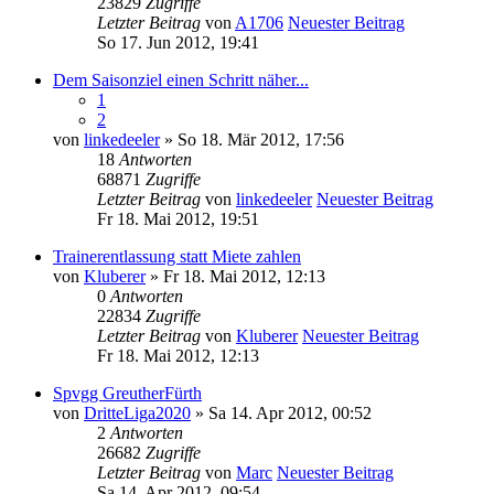
23829
Zugriffe
Letzter Beitrag
von
A1706
Neuester Beitrag
So 17. Jun 2012, 19:41
Dem Saisonziel einen Schritt näher...
1
2
von
linkedeeler
» So 18. Mär 2012, 17:56
18
Antworten
68871
Zugriffe
Letzter Beitrag
von
linkedeeler
Neuester Beitrag
Fr 18. Mai 2012, 19:51
Trainerentlassung statt Miete zahlen
von
Kluberer
» Fr 18. Mai 2012, 12:13
0
Antworten
22834
Zugriffe
Letzter Beitrag
von
Kluberer
Neuester Beitrag
Fr 18. Mai 2012, 12:13
Spvgg GreutherFürth
von
DritteLiga2020
» Sa 14. Apr 2012, 00:52
2
Antworten
26682
Zugriffe
Letzter Beitrag
von
Marc
Neuester Beitrag
Sa 14. Apr 2012, 09:54