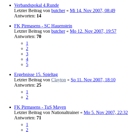
Verbandspokal 4.Runde
Letzter Beitrag von
butcher
«
Mi 14. Nov 2007, 08:49
Antworten:
14
FK Pirmasens - SC Hauenstein
Letzter Beitrag von
butcher
«
Mo 12. Nov 2007, 19:57
Antworten:
70
1
2
3
4
5
Ergebnisse 15. Spieltag
Letzter Beitrag von
Clayton
«
So 11. Nov 2007, 18:10
Antworten:
25
1
2
FK Pirmasens - TuS Mayen
Letzter Beitrag von
Nationaltrainer
«
Mo 5. Nov 2007, 22:32
Antworten:
71
1
2