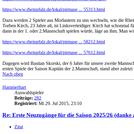
https://www.rheinpfalz.de/lokal/pirmase ... 55313.html
Dazu werden 2 Spieler aus Morlautern zu uns wechseln, wie die Rheinp
Torben Kirch, 23 Jahre alt, ist Linksverteidiger. Kirch hat schonmal 
dann in der 1. oder 2.Mannschaft spielen würde, läge an ihm. Man wi
https://www.rheinpfalz.de/lokal/pirmase ... 58212.html
https://www.rheinpfalz.de/lokal/pirmase ... 57612.html
Dagegen wird Bastian Skorski, der 6 Jahre für unsere zweite Mannsch
ersten Spiele der Saison Kapitän der 2.Mannschaft, stand aber zuletzt
Nach oben
Hammerhart
Auswahlspieler
Beiträge:
282
Registriert:
Mi 29. Jul 2015, 23:10
Re: Erste Neuzugänge für die Saison 2025/26 (danke 
Zitat