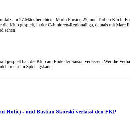
falz am 27.März berichtete. Mario Forster, 25, und Torben Kirch. Fors
für die Klub gespielt, in der C-Junioren-Regionalliga, damals mit Marc
rd sehen!
aft gespielt hat, die Klub am Ende der Saison verlassen. Wer die Verb
 nicht mehr im Spieltagskader.
an Hotic) - und Bastian Skorski verlässt den FKP