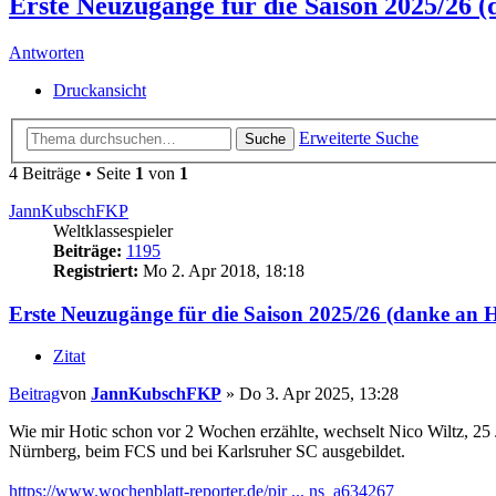
Erste Neuzugänge für die Saison 2025/26 (
Antworten
Druckansicht
Erweiterte Suche
Suche
4 Beiträge • Seite
1
von
1
JannKubschFKP
Weltklassespieler
Beiträge:
1195
Registriert:
Mo 2. Apr 2018, 18:18
Erste Neuzugänge für die Saison 2025/26 (danke an H
Zitat
Beitrag
von
JannKubschFKP
»
Do 3. Apr 2025, 13:28
Wie mir Hotic schon vor 2 Wochen erzählte, wechselt Nico Wiltz, 25 
Nürnberg, beim FCS und bei Karlsruher SC ausgebildet.
https://www.wochenblatt-reporter.de/pir ... ns_a634267