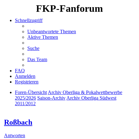
FKP-Fanforum
Schnellzugriff
Unbeantwortete Themen
Aktive Themen
Suche
Das Team
FAQ
Anmelden
Registrieren
Foren-Übersicht
Archiv Oberliga & Pokalwettbewerbe
2025/2026
Saison-Archiv
Archiv Oberliga Südwest
2011/2012
Suche
Roßbach
Antworten