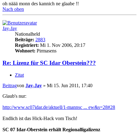
oh näää monn des kannich ne glaabe !!
Nach oben
Jay-Jay
Nationalheld
Beiträge:
2883
Registriert:
Mi 1. Nov 2006, 20:17
Wohnort:
Pirmasens
Re: Lizenz für SC Idar Oberstein???
Zitat
Beitrag
von
Jay-Jay
»
Mi 15. Jun 2011, 17:40
Glaub's nur:
http://www.sc07idar.de/aktuell/1-mannsc ... ew&s=28#28
Endlich ist das Hick-Hack vom Tisch!
SC 07 Idar-Oberstein erhält Regionalligalizenz