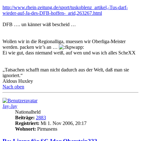
http://www.rhein-zeitung.de/sport/tuskoblenz_artikel,-Tus-darf-
wieder-auf-Ja-des-DFB-hoffen-_arid,263267.html
DFB …. un känner wäß bescheid …
Wollen wir in die Regionalliga, muessen wir Oberliga-Meister
werden. packen wir’s an …
Ei wie gut, dass niemand weiß, auf wen und was ich alles ScheXX
„Tatsachen schafft man nicht dadurch aus der Welt, daß man sie
ignoriert.“
Aldous Huxley
Nach oben
Jay-Jay
Nationalheld
Beiträge:
2883
Registriert:
Mi 1. Nov 2006, 20:17
Wohnort:
Pirmasens