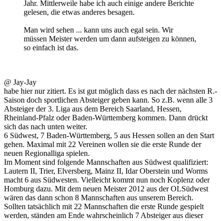
Jahr. Mittlerweile habe ich auch einige andere Berichte
gelesen, die etwas anderes besagen.
Man wird sehen ... kann uns auch egal sein. Wir
müssen Meister werden um dann aufsteigen zu können,
so einfach ist das.
@ Jay-Jay
habe hier nur zitiert. Es ist gut möglich dass es nach der nächsten R.-
Saison doch sportlichen Absteiger geben kann. So z.B. wenn alle 3
Absteiger der 3. Liga aus dem Bereich Saarland, Hessen,
Rheinland-Pfalz oder Baden-Württemberg kommen. Dann drückt
sich das nach unten weiter.
6 Südwest, 7 Baden-Württemberg, 5 aus Hessen sollen an den Start
gehen. Maximal mit 22 Vereinen wollen sie die erste Runde der
neuen Regionalliga spielen.
Im Moment sind folgende Mannschaften aus Südwest qualifiziert:
Lautern II, Trier, Elversberg, Mainz II, Idar Oberstein und Worms
macht 6 aus Südwesten. Vielleicht kommt nun noch Koplenz oder
Homburg dazu. Mit dem neuen Meister 2012 aus der OLSüdwest
wären das dann schon 8 Mannschaften aus unserem Bereich.
Sollten tatsächlich mit 22 Mannschaften die erste Runde gespielt
werden, ständen am Ende wahrscheinlich 7 Absteiger aus dieser